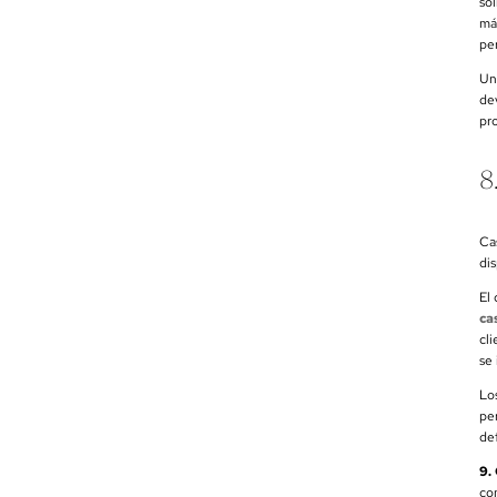
so
má
per
Un
dev
pr
8
Ca
dis
El
ca
cl
se 
Lo
pe
def
9.
co