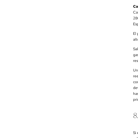
Ca
Cal
28
Es
El
alt
Sa
gas
re
Un
re
co
de
ha
pr
8
Si