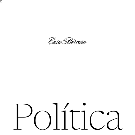
0€
Política