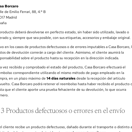
sa Borcaro
le de Emilio Ferrari, 88, 4.º B
017 Madrid
paña
 producto deberá devolverse en perfecto estado, sin haber sido utilizado, lavado o
erado y, siempre que sea posible, con sus etiquetas, accesorios y embalaje original.
lvo en los casos de productos defectuosos o de errores imputables a Casa Borcaro, 
tos de devolución correrán a cargo del cliente. Asimismo, el cliente asumirá la
sponsabilidad sobre el producto hasta su recepción en la dirección indicada.
a vez recibido y comprobado el estado del producto, Casa Borcaro efectuará el
embolso correspondiente utilizando el mismo método de pago empleado en la
mpra, en un plazo máximo de
14 días naturales
desde la recepción del artículo
vuelto. Casa Borcaro podrá retener el reembolso hasta haber recibido el producto 
sta que el cliente aporte una prueba fehaciente de su devolución, lo que ocurra
imero.
.3 Productos defectuosos o errores en el envío
 el cliente recibe un producto defectuoso, dañado durante el transporte o distinto a