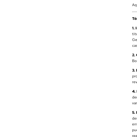
Aq
Té
1.
ti
Ge
ca
2.
Bo
3.
pro
rev
4.
de
va
5.
de
en
pu
re