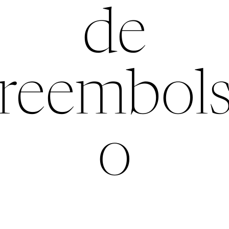
de
reembol
o