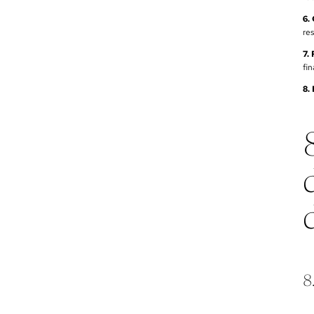
6.
res
7.
fin
8.
8