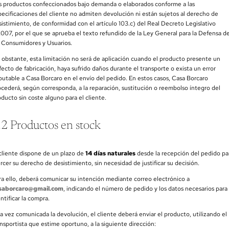
s productos confeccionados bajo demanda o elaborados conforme a las
pecificaciones del cliente no admiten devolución ni están sujetos al derecho de
sistimiento, de conformidad con el artículo 103.c) del Real Decreto Legislativo
2007, por el que se aprueba el texto refundido de la Ley General para la Defensa d
s Consumidores y Usuarios.
 obstante, esta limitación no será de aplicación cuando el producto presente un
fecto de fabricación, haya sufrido daños durante el transporte o exista un error
putable a Casa Borcaro en el envío del pedido. En estos casos, Casa Borcaro
ocederá, según corresponda, a la reparación, sustitución o reembolso íntegro del
ducto sin coste alguno para el cliente.
.2 Productos en stock
 cliente dispone de un plazo de
14 días naturales
desde la recepción del pedido pa
rcer su derecho de desistimiento, sin necesidad de justificar su decisión.
ra ello, deberá comunicar su intención mediante correo electrónico a
saborcaro@gmail.com
, indicando el número de pedido y los datos necesarios para
ntificar la compra.
a vez comunicada la devolución, el cliente deberá enviar el producto, utilizando el
ansportista que estime oportuno, a la siguiente dirección: