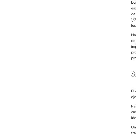
Lo
es
de
1/
lo
No
de
im
pr
pro
8
El
eje
Pa
ca
ide
Un
tr