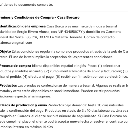
uí tienes tu documento completo:
rminos y Condiciones de Compra - Casa Borcaro
 Identificación de la empresa
Casa Borcaro es una marca de moda artesanal
tularidad de Sergio Rivero Afonso, con NIF 43485807Y y domicilio en Carretera
neral del Norte, 185, 1ºA, 38370 La Matanza, Tenerife. Correo de contacto:
saborcaro@gmail.com
 Objeto
Estas condiciones regulan la compra de productos a través de la web de Ca
rcaro. El uso de la web implica la aceptación de las presentes condiciones.
 Proceso de compra
Idioma disponible: español e inglés. Pasos: (1) seleccionar
ductos y añadirlos al carrito; (2) cumplimentar los datos de envío y facturación; (3)
isar el pedido; (4) efectuar el pago; (5) recibir confirmación por correo electrónico.
 Productos
Las prendas se confeccionan de manera artesanal. Algunas se realizan b
manda y otras están disponibles en stock inmediato. Pueden existir pequeñas
riaciones respecto a las imágenes.
 Plazos de producción y envío
Productos bajo demanda: hasta 30 días naturales
sde la confirmación del pago. Productos en stock: de 3 a 10 días laborables. Una ve
tregado en Correos, el cliente recibirá número de seguimiento. Si Casa Borcaro no
ede cumplir el plazo, el cliente podrá aceptar nueva fecha o resolver el contrato co
embolso íntegro en máximo 14 días.