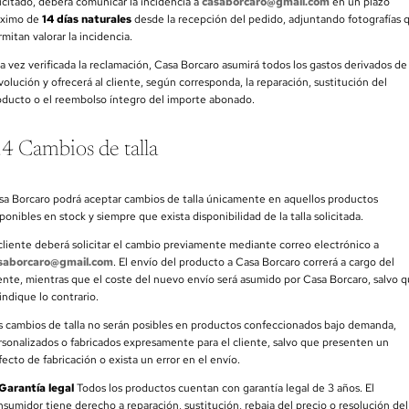
licitado, deberá comunicar la incidencia a
casaborcaro@gmail.com
en un plazo
ximo de
14 días naturales
desde la recepción del pedido, adjuntando fotografías 
mitan valorar la incidencia.
a vez verificada la reclamación, Casa Borcaro asumirá todos los gastos derivados de 
olución y ofrecerá al cliente, según corresponda, la reparación, sustitución del
oducto o el reembolso íntegro del importe abonado.
.4 Cambios de talla
sa Borcaro podrá aceptar cambios de talla únicamente en aquellos productos
ponibles en stock y siempre que exista disponibilidad de la talla solicitada.
 cliente deberá solicitar el cambio previamente mediante correo electrónico a
saborcaro@gmail.com
. El envío del producto a Casa Borcaro correrá a cargo del
iente, mientras que el coste del nuevo envío será asumido por Casa Borcaro, salvo 
indique lo contrario.
s cambios de talla no serán posibles en productos confeccionados bajo demanda,
rsonalizados o fabricados expresamente para el cliente, salvo que presenten un
ecto de fabricación o exista un error en el envío.
 Garantía legal
Todos los productos cuentan con garantía legal de 3 años. El
nsumidor tiene derecho a reparación, sustitución, rebaja del precio o resolución del