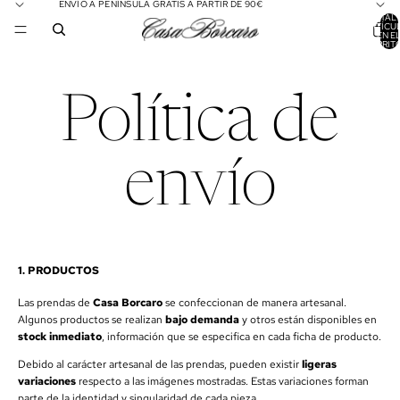
ENVÍO A PENÍNSULA GRATIS A PARTIR DE 90€
TOTAL 
ARTÍCU
EN E
CARRITO
Política de
envío
1. PRODUCTOS
Las prendas de
Casa Borcaro
se confeccionan de manera artesanal.
Algunos productos se realizan
bajo demanda
y otros están disponibles en
stock inmediato
, información que se especifica en cada ficha de producto.
Debido al carácter artesanal de las prendas, pueden existir
ligeras
variaciones
respecto a las imágenes mostradas. Estas variaciones forman
parte de la identidad y singularidad de cada pieza.